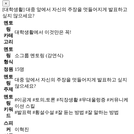
×
[대학생활] 대중 앞에서 자신의 주장을 멋들어지게 발표하고
싶지 않으세요?
멘토
링
대학생활에서 이것만은 꼭!
카테
고리
멘토
링
소그룹 멘토링 (강연식)
형식
정원
15명
멘토
대중 앞에서 자신의 주장을 멋들어지게 발표하고 싶지
링
않으세요?
주제
멘토
#이공계 #토의,토론 #직장생활 #무대울렁증 #커뮤니케
링
이션 스킬
키워
#발표력 #횡설수설 #잘 듣는 방법 #잘 말하는 방법
드
스피
커
이혁진