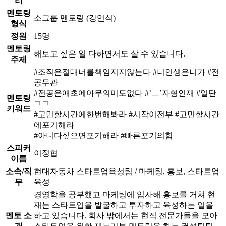
리
멘토링
소그룹 멘토링 (강연식)
형식
정원
15명
멘토링
해보고 싶은 일 다하면서도 살 수 있습니다.
주제
#조직은절대너를책임지지않는다 #니인생은니가 #전
공무관
#전공은애초에아무의미도없다 #’ㅡ’자형인재 #일단
멘토링
ㄱㄱ
키워드
#고민할시간에한번해봐라 #시작이전부 #고민할시간
에포기해라
#아니다싶으면포기해라 #빠른포기의힘
스피커
이정협
이름
소속/직
현대자동차 스타트업육성팀 / 마케팅, 홍보, 스타트업
무
육성
경영학을 공부했고 마케팅에 입사해 홍보를 거쳐 현
재는 스타트업을 발굴하고 투자하고 육성하는 일을
멘토 소
하고 있습니다. 회사 밖에서는 현직 전문가들을 모아