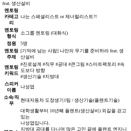
feat. 생산설비
멘토링
카테고
나는 스페셜리스트 or 제너럴리스트?!
리
멘토링
소그룹 멘토링 (대화식)
형식
정원
5명
멘토링
[기억에 남는 사람] 나만의 무기를 준비하라 feat. 생
주제
산설비
#진로설계 #직무 #공대 #큰그림 #스마트팩토리 #속
멘토링
도보다 방향
키워드
#생산기술 #지방대
스피커
나성엽
이름
소속/직
현대자동차 도장생기1팀 / 생산기술(플랜트기술)
무
대학생활부터 10년째 플랜트(생산설비) 외길을 걷고
있는
나성엽입니다.
지방대 공대를 다니며 많은 고민 끝에 플랜트 엔지니