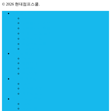
© 2026 현대점프스쿨.
교육봉사단 소개
Back
교육봉사단 개요
교육봉사단 현황
파트너십 및 성과
글로벌 사업
학습센터 목록
Contact Us
장학샘 활동
Back
활동안내
교육봉사
역량강화
임직원 멘토링
Back
임직원 멘토?
멘토링 방식
활동소식 및 문의
Back
공지사항