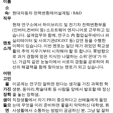
이름
소
속/
현대자동차 전력변환제어설계팀 / R&D
직무
현재 연구소에서 하이브리드 및 전기차 전력변환부품
(인버터,컨버터 등) 소프트웨어 엔지니어로 근무하고 있
습니다. 설계업무와 함께, 연구소 內 협업실무세미나 퍼
실리테이터 및 사외기관(DGIST 등) 강연 등을 수행한
멘토
이력이 있습니다. 이번 멘토는 일단 제가 겪었던 학교생
소개
활의 추억 지우기부터 시작해야 할 듯 합니다. 單방향으
로 과거 경험에 얻은 지식만 나열하는 소위’꼰대’가 아
닌, 가급적 같은 눈높이에서 서로의 경험을 공유하며 최
선의 해결책을 함께 찾아보는 멘토가 되고 싶습니다.
어떤
고민
을
이공계는 연구만 잘하면 된다는 생각을 가진 과묵한 학
가진
생분, 동아리,학술대회 등 사람들 앞에서 발표할 때 정신
장학
줄 놓는 장학샘,
샘이
직장생활에서 자기 PR이 중요하다고 선배들에게 들었
들으
는데 무엇을 미리 준비하면 좋을지 막막하신 대학생, 회
면
사생활에서 소통하는 방법이 궁금하신 분, 그냥 말 잘하