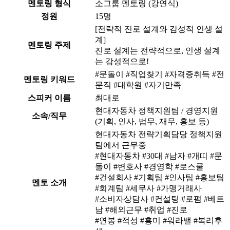
멘토링 형식
소그룹 멘토링 (강연식)
정원
15명
[전략적 진로 설계와 감성적 인생 설
계]
멘토링 주제
진로 설계는 전략적으로, 인생 설계
는 감성적으로!
#문돌이 #직업찾기 #자격증취득 #전
멘토링 키워드
문직 #대학원 #자기만족
스피커 이름
최대로
현대자동차 정책지원팀 / 경영지원
소속/직무
(기획, 인사, 법무, 재무, 홍보 등)
현대자동차 전략기획담당 정책지원
팀에서 근무중
#현대자동차 #30대 #남자 #개띠 #문
돌이 #변호사 #경영학 #로스쿨
#건설회사 #기획팀 #인사팀 #홍보팀
멘토 소개
#회계팀 #세무사 #가맹거래사
#소비자상담사 #컨설팅 #로펌 #베트
남 #해외근무 #취업 #진로
#연봉 #적성 #흥미 #워라밸 #복리후