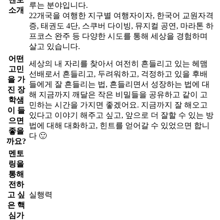
루는 분야입니다.
소개
22개국을 여행한 지구별 여행자이자, 한국어 교원자격
증, 태권도 4단, 스쿠버 다이빙, 뮤지컬 공연, 마라톤 하
프코스 완주 등 다양한 시도를 통해 세상을 경험하며
살고 있습니다.
어떤
세상의 내 자리를 찾아서 여전히 흔들리고 있는 헤맴
고민
선배로서 흔들리고, 두려워하고, 걱정하고 있을 후배
을 가
들에게 잘 흔들리는 법, 흔들리면서 성장하는 법에 대
진 장
해 지금까지 깨달은 작은 비밀들을 공유하고 같이 고
학샘
민하는 시간을 가지면 좋겠어요. 지금까지 잘 해오고
이 들
있다고 이야기 해주고 싶고, 앞으로 더 잘할 수 있는 방
으면
법에 대해 대화하고, 힌트를 얻어갈 수 있었으면 합니
좋을
다 🙂
까요?
멘토
링을
통해
전하
고 싶
실행력
은 핵
심가