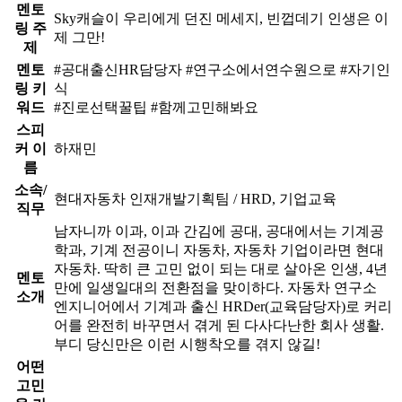
멘토
Sky캐슬이 우리에게 던진 메세지, 빈껍데기 인생은 이
링 주
제 그만!
제
멘토
#공대출신HR담당자 #연구소에서연수원으로 #자기인
링 키
식
워드
#진로선택꿀팁 #함께고민해봐요
스피
커 이
하재민
름
소속/
현대자동차 인재개발기획팀 / HRD, 기업교육
직무
남자니까 이과, 이과 간김에 공대, 공대에서는 기계공
학과, 기계 전공이니 자동차, 자동차 기업이라면 현대
자동차. 딱히 큰 고민 없이 되는 대로 살아온 인생, 4년
멘토
만에 일생일대의 전환점을 맞이하다. 자동차 연구소
소개
엔지니어에서 기계과 출신 HRDer(교육담당자)로 커리
어를 완전히 바꾸면서 겪게 된 다사다난한 회사 생활.
부디 당신만은 이런 시행착오를 겪지 않길!
어떤
고민