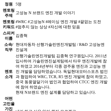
정원
5명
멘토링
고성능 N 브랜드 엔진 개발 이야기
주제
멘토링
#WRC #고성능N #레이싱 엔진 개발 #끝없는 도전
키워드
#멈추지 않는 상상 #자신에 대한 믿음
스피커
김종혁
이름
소속/
현대자동차 선행가솔린엔진개발팀 / R&D 고성능엔
직무
진설계
선행가솔린엔진개발팀 김종혁 연구원입니다. 2011년
입사하여 가솔린엔진설계팀에서 타우 엔진개발에 참
여 하였고 2014년부터 각종 경주용 엔진과 고성능 엔
멘토
진 개발을 담당하였습니다. 독일현대모터스포츠 법인
소개
과 협업하여 WRC, TCR, R5 엔진 개발에 참여 하였고,
중국 동풍열달기아 법인과 협업하여 CTCC 엔진 개발
에 참여 하였습니다.
현재 N브랜드 엔진 설계를 담당하고 있습니다.
어떤
고민을
가진