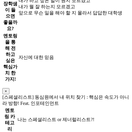
내가 하고 싶은 일이 뭔지 모르겠고
장학샘
내가 뭘 잘 하는지 모르겠고
이 들
앞으로 무슨 일을 해야 할 지 몰라서 답답한 대학생
으면
좋을까
요?
멘토링
을 통
해 전
하고
자신에 대한 믿음
싶은
핵심가
치 한
가지!
×
[스페셜리스트] 동심원에서 내 위치 찾기 : 핵심은 속도가 아니
라 방향! Feat. 인포테인먼트
멘토
링 카
나는 스페셜리스트 or 제너럴리스트?!
테고
리