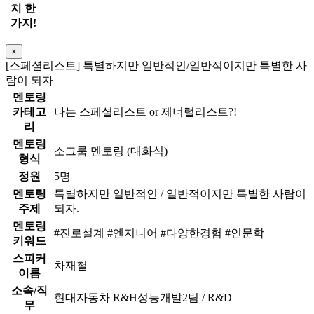
치 한
가지!
×
[스페셜리스트] 특별하지만 일반적인/일반적이지만 특별한 사
람이 되자
멘토링
카테고
나는 스페셜리스트 or 제너럴리스트?!
리
멘토링
소그룹 멘토링 (대화식)
형식
정원
5명
멘토링
특별하지만 일반적인 / 일반적이지만 특별한 사람이
주제
되자.
멘토링
#진로설계 #엔지니어 #다양한경험 #인문학
키워드
스피커
차재철
이름
소속/직
현대자동차 R&H성능개발2팀 / R&D
무