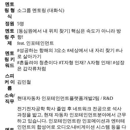
멘토
링 형
소그룹 멘토링 (대화식)
식
정원
5명
멘토
[동심원에서 내 위치 찾기] 핵심은 속도가 아니라 방
링 주
향!
제
feat. 인포테인먼트
#성공하는 항해의 3요소 #세상에서 내 자리 찾기 #나
멘토
로 살아가기
링 키
#흔들려야 청춘이다 #T자형 인재? A자형 인재! #성장
워드
은 갑각류처럼
스피
커 이
김민철
름
소속/
현대자동차 인포테인먼트플랫폼개발2팀 / R&D
직무
전기전자공학 학사 졸업 후 네트워크 전공으로 석사
과정을 밟고, 현재 자동차 인포테인먼트분야에서 근무
하고 있습니다. 인포테인먼트란 인포메이션과 엔터테
인먼트의 합성어로 오디오/내비게이션 시스템 등을 다
멘토