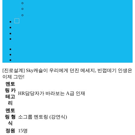
SNS
소식
문의하기
VN
로그인
KR
EN
[진로설계] Sky캐슬이 우리에게 던진 메세지, 빈껍데기 인생은
이제 그만!
멘토
링 카
HR담당자가 바라보는 A급 인재
테고
리
멘토
링 형
소그룹 멘토링 (강연식)
식
정원
15명