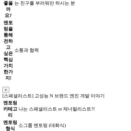
좋을
는 친구를 부러워만 하시는 분
까
요?
멘토
링을
통해
전하
고
소통과 협력
싶은
핵심
가치
한가
지!
×
[스페셜리스트] 고성능 N 브랜드 엔진 개발 이야기
멘토링
카테고
나는 스페셜리스트 or 제너럴리스트?!
리
멘토링
소그룹 멘토링 (대화식)
형식