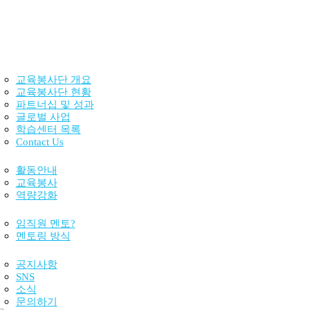
교육봉사단 소개
교육봉사단 개요
교육봉사단 현황
파트너십 및 성과
글로벌 사업
학습센터 목록
Contact Us
장학샘 활동
활동안내
교육봉사
역량강화
임직원 멘토링
임직원 멘토?
멘토링 방식
활동소식 및 문의
공지사항
SNS
소식
문의하기